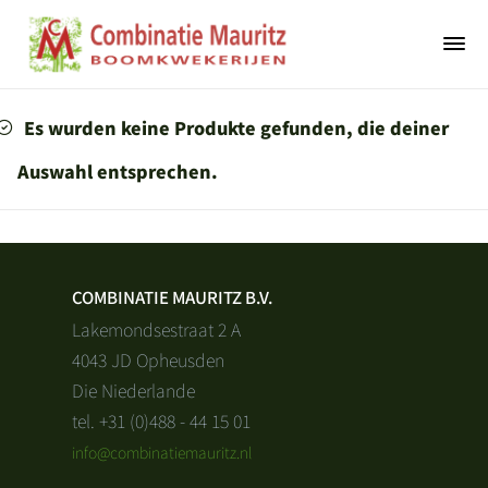
Es wurden keine Produkte gefunden, die deiner
Auswahl entsprechen.
COMBINATIE MAURITZ B.V.
Lakemondsestraat 2 A
4043 JD Opheusden
Die Niederlande
tel. +31 (0)488 - 44 15 01
info@combinatiemauritz.nl