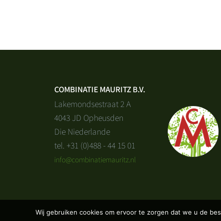
COMBINATIE MAURITZ B.V.
Lakemondsestraat 2 A
4043 JD Opheusden
Die Niederlande
tel. +31 (0)488 - 44 15 01
info@combinatiemauritz.nl
Wij gebruiken cookies om ervoor te zorgen dat we u de bes