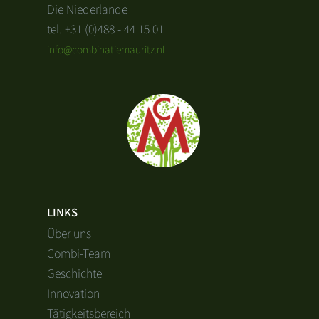
Die Niederlande
tel. +31 (0)488 - 44 15 01
info@combinatiemauritz.nl
LINKS
Über uns
Combi-Team
Geschichte
Innovation
Tätigkeitsbereich