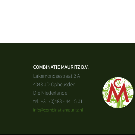
COMBINATIE MAURITZ B.V.
Lakemondsestraat 2 A
4043 JD Opheusden
Die Niederlande
tel. +31 (0)488 - 44 15 01
info@combinatiemauritz.nl